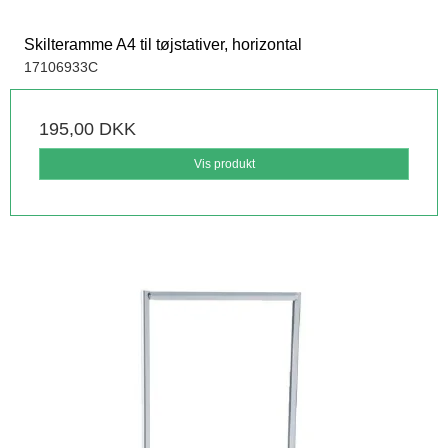
Skilteramme A4 til tøjstativer, horizontal
17106933C
195,00 DKK
Vis produkt