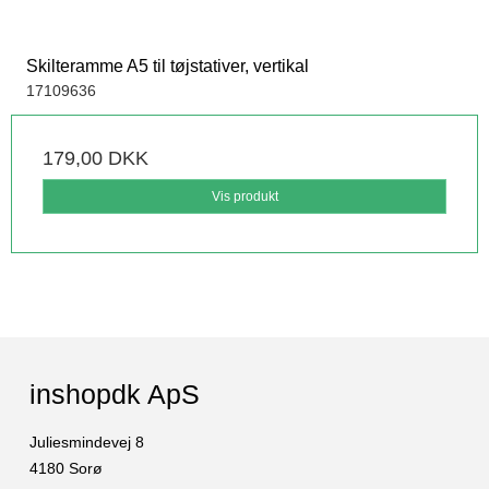
Skilteramme A5 til tøjstativer, vertikal
17109636
179,00 DKK
Vis produkt
inshopdk ApS
Juliesmindevej 8
4180 Sorø