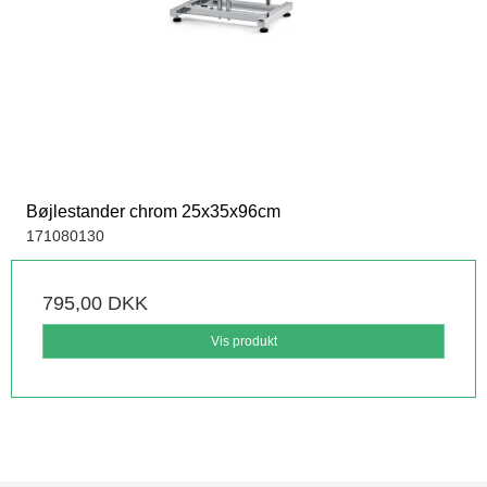
Bøjlestander chrom 25x35x96cm
171080130
795,00 DKK
Vis produkt