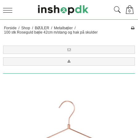
0
Forside
/
Shop
/
BØJLER
/
Metalbøjler
/
100 stk Roseguld bøjle 42cm m/stang og hak på skulder