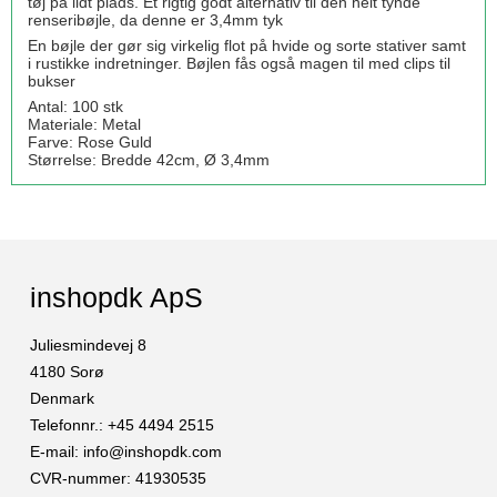
tøj på lidt plads. Et rigtig godt alternativ til den helt tynde
renseribøjle, da denne er 3,4mm tyk
En bøjle der gør sig virkelig flot på hvide og sorte stativer samt
i rustikke indretninger. Bøjlen fås også magen til med clips til
bukser
Antal: 100 stk
Materiale: Metal
Farve: Rose Guld
Størrelse: Bredde 42cm, Ø 3,4mm
inshopdk ApS
Juliesmindevej 8
4180 Sorø
Denmark
Telefonnr.
:
+45 4494 2515
E-mail
:
info@inshopdk.com
CVR-nummer
:
41930535