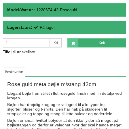
Model/Varenr.:
1220674-42-Roseguld
Lagerstatus:
På lager
Krt
Køb
Tilføj til ønskeliste
Beskrivelse
Rose guld metalbøjle m/stang 42cm
Elegant bøjle fremstillet i flot roseguld finish med fin detalje ved
krogen
Bøjlen har drejelig krog og er velegnet til alle typer tøj -
skjorter, bluser og t-shirts. Den har hak på skulderen til
stropkjoler og toppe og stang til lette bukser og nederdele
Bøjlen er smal, hvilket betyder at den ikke fylder så meget på
bøjlestangen og derfor er velegnet hvor der skal hænge meget