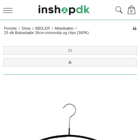
0
Forside
/
Shop
/
BØJLER
/
Metalbøjler
/
25 stk Buksebøjle 36cm m/nonslip og clips (36PK)