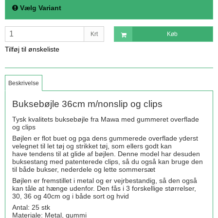
Vælg Variant
Krt
Køb
Tilføj til ønskeliste
Beskrivelse
Buksebøjle 36cm m/nonslip og clips
Tysk kvalitets buksebøjle fra Mawa med gummeret overflade
og clips
Bøjlen er flot buet og pga dens gummerede overflade yderst
velegnet til let tøj og strikket tøj, som ellers godt kan
have tendens til at glide af bøjlen. Denne model har desuden
buksestang med patenterede clips, så du også kan bruge den
til både bukser, nederdele og lette sommersæt
Bøjlen er fremstillet i metal og er vejrbestandig, så den også
kan tåle at hænge udenfor. Den fås i 3 forskellige størrelser,
30, 36 og 40cm og i både sort og hvid
Antal: 25 stk
Materiale: Metal, gummi