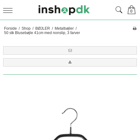
0
Forside
/
Shop
/
BØJLER
/
Metalbøjler
/
50 stk Blusebøjle 41cm med nonslip, 3 farver