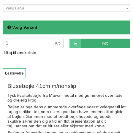
Vælg Farve
Vælg Variant
Krt
Køb
Tilføj til ønskeliste
Beskrivelse
Blusebøjle 41cm m/nonslip
Tysk kvalitetsbøjle fra Mawa i metal med gummeret overflade
og drejelig krog
Bøjlen er pga dens gummerede overflade yderst velegnet til let
tøj og strikket tøj, som ellers godt kan have tendens til at glide
af bøjlen. Sammen med et bredt bøjlehovede og buede
skuldre sikrer den dig altid en flot præsentation af dit
tøj, uanset om det er bluser eller skjorter med krave.
Bøjlen er fremstillet i metal og er vejrbestandig, så den også