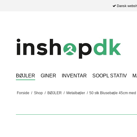
Dansk websho
BØJLER
GINER
INVENTAR
SOOPL STATIV
M
Forside
/
Shop
/
BØJLER
/
Metalbøjler
/
50 stk Blusebøjle 45cm med n