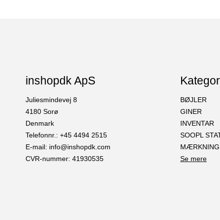
inshopdk ApS
Kategor
Juliesmindevej 8
BØJLER
4180 Sorø
GINER
Denmark
INVENTAR
Telefonnr.
:
+45 4494 2515
SOOPL STA
E-mail
:
info@inshopdk.com
MÆRKNING
CVR-nummer
:
41930535
Se mere