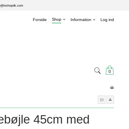
nfo@inshopdk.com
Shop
Forside
Information
Log ind
0
sebøjle 45cm med