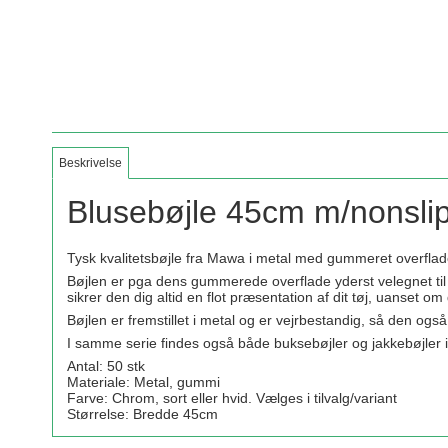
Beskrivelse
Blusebøjle 45cm m/nonsli
Tysk kvalitetsbøjle fra Mawa i metal med gummeret overflade
Bøjlen er pga dens gummerede overflade yderst velegnet til l
sikrer den dig altid en flot præsentation af dit tøj, uanset om
Bøjlen er fremstillet i metal og er vejrbestandig, så den og
I samme serie findes også både buksebøjler og jakkebøjler i f
Antal: 50 stk
Materiale: Metal, gummi
Farve: Chrom, sort eller hvid. Vælges i tilvalg/variant
Størrelse: Bredde 45cm