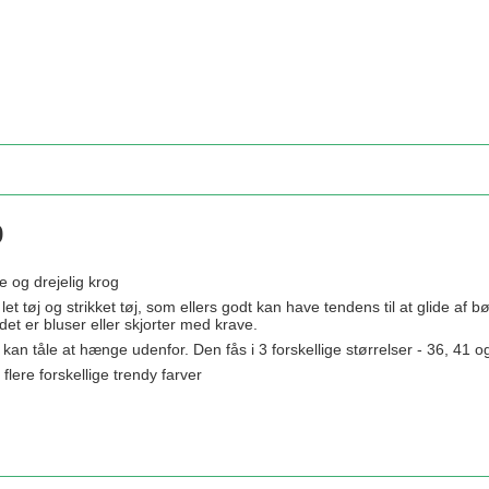
p
 og drejelig krog
et tøj og strikket tøj, som ellers godt kan have tendens til at glide 
 det er bluser eller skjorter med krave.
så kan tåle at hænge udenfor. Den fås i 3 forskellige størrelser - 36, 
lere forskellige trendy farver