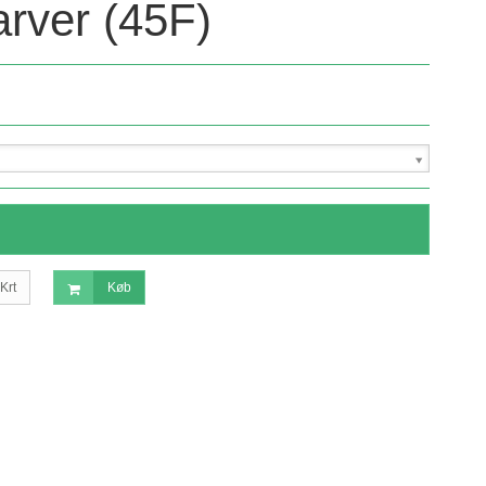
arver (45F)
Krt
Køb