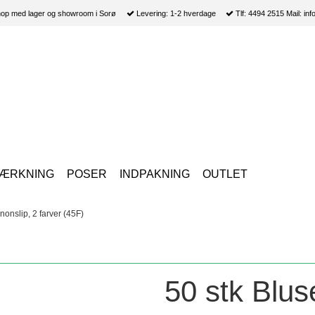
p med lager og showroom i Sorø
Levering: 1-2 hverdage
Tlf: 4494 2515 Mail: i
ÆRKNING
POSER
INDPAKNING
OUTLET
onslip, 2 farver (45F)
50 stk Blu