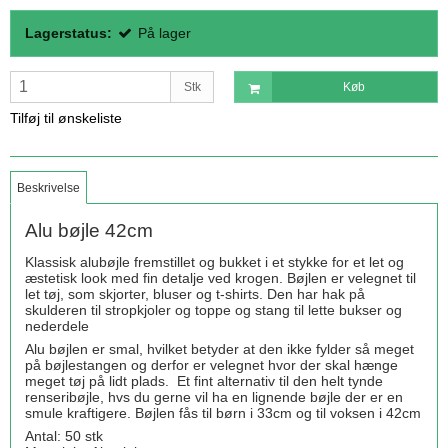
Lagerstatus:
På lager
Stk
Køb
Tilføj til ønskeliste
Beskrivelse
Alu bøjle 42cm
Klassisk alubøjle fremstillet og bukket i et stykke for et let og
æstetisk look med fin detalje ved krogen. Bøjlen er velegnet til
let tøj, som skjorter, bluser og t-shirts. Den har hak på
skulderen til stropkjoler og toppe og stang til lette bukser og
nederdele
Alu bøjlen er smal, hvilket betyder at den ikke fylder så meget
på bøjlestangen og derfor er velegnet hvor der skal hænge
meget tøj på lidt plads. Et fint alternativ til den helt tynde
renseribøjle, hvs du gerne vil ha en lignende bøjle der er en
smule kraftigere. Bøjlen fås til børn i 33cm og til voksen i 42cm
Antal: 50 stk