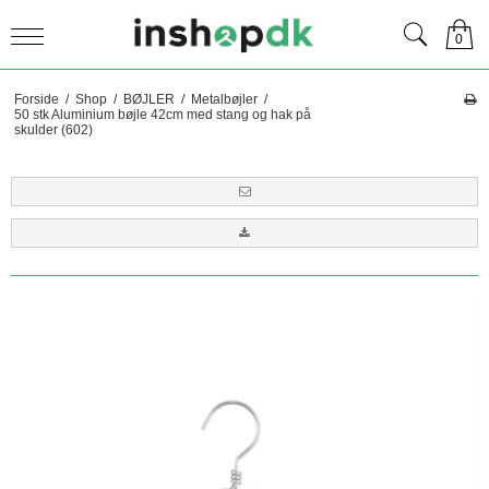
0
Forside
/
Shop
/
BØJLER
/
Metalbøjler
/
50 stk Aluminium bøjle 42cm med stang og hak på
skulder (602)