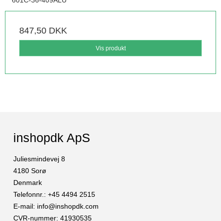
601C-36-409ALU
847,50 DKK
Vis produkt
inshopdk ApS
Juliesmindevej 8
4180 Sorø
Denmark
Telefonnr.
:
+45 4494 2515
E-mail
:
info@inshopdk.com
CVR-nummer
:
41930535